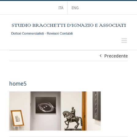
Salta
ITA
ENG
al
contenuto
Precedente
home5