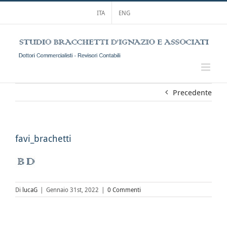
Salta
ITA
ENG
al
contenuto
Precedente
favi_brachetti
Di
lucaG
|
Gennaio 31st, 2022
|
0 Commenti