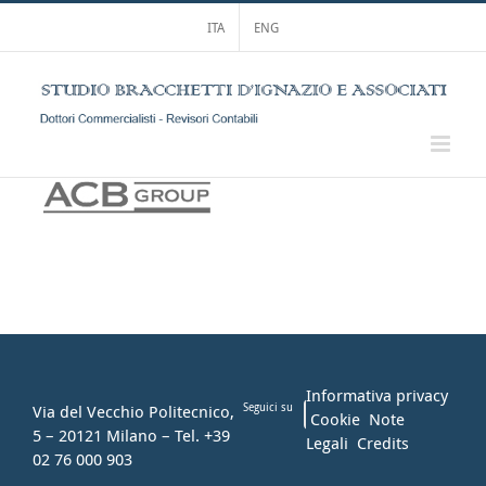
Salta
ITA
ENG
al
contenuto
Informativa privacy
Via del Vecchio Politecnico,
Seguici su
Cookie
Note
5 – 20121 Milano – Tel. +39
Legali
Credits
02 76 000 903