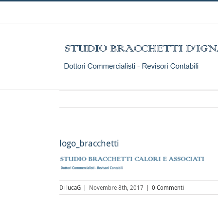
Salta
al
contenuto
logo_bracchetti
Di
lucaG
|
Novembre 8th, 2017
|
0 Commenti