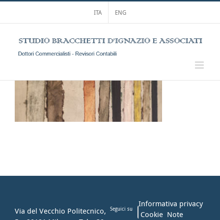
Salta
ITA
ENG
al
contenuto
Informativa privacy
Via del Vecchio Politecnico,
Seguici su
Cookie
Note